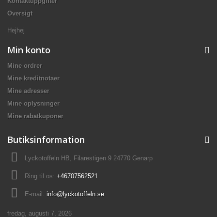
Kontaktuppgifter
Oversigt
Hejhej
Min konto
Mine ordrer
Mine kreditnotaer
Mine adresser
Mine oplysninger
Mine rabatkuponer
Butiksinformation
Lyckotoffeln HB, Filarestigen 9 24770 Genarp
Ring til os:
+46707562521
E-mail:
info@lyckotoffeln.se
fredag, augusti 7, 2026