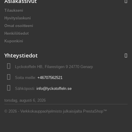
Asiakassivut
Tilaukseni
Hyvityslaskuni
Omat osoitteeni
Henkilötiedot
Kuponkini
Yhteystiedot
Lyckotoffeln HB, Filarestigen 9 24770 Genarp
Soita meille:
+46707562521
Sähköposti:
info@lyckotoffeln.se
torsdag, augusti 6, 2026
© 2026 - Verkkokauppaohjelmisto julkaisijalta PrestaShop™