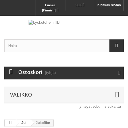
Kirjaudu sisään
Finska
SEK
[Finnish]
Ostoskori
(tyhjä)
VALIKKO
yhteystiedot
sivukartta
Jul
Jultofflor