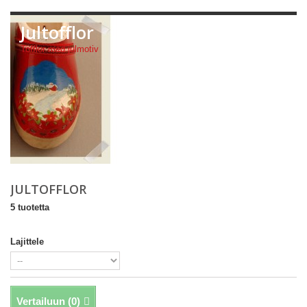
Jultofflor
Tofflor med julmotiv
JULTOFFLOR
5 tuotetta
Lajittele
Vertailuun (
0
)