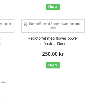
I lager
t
Retrotoffel med flower power
.
mönstrat läder
250,00 kr
I lager
ls