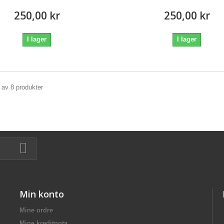
250,00 kr
250,00 kr
I lager
I lager
8 av 8 produkter
Min konto
Mine ordre
Mine kreditnota