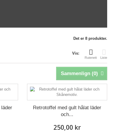
Det er 8 produkter.
Vis:
Rutenett
Liste
Sammenlign (
0
)
 läder
Retrotoffel med gult hålat läder
och...
250,00 kr