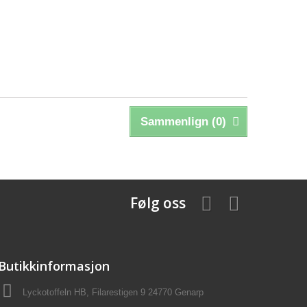
Sammenlign (
0
)
Følg oss
Butikkinformasjon
Lyckotoffeln HB, Filarestigen 9 24770 Genarp