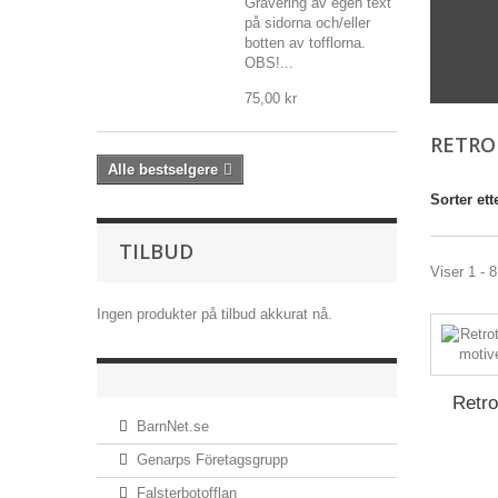
Gravering av egen text
på sidorna och/eller
botten av tofflorna.
OBS!...
75,00 kr
RETR
Alle bestselgere
Sorter ett
TILBUD
Viser 1 - 
Ingen produkter på tilbud akkurat nå.
Retro
BarnNet.se
Genarps Företagsgrupp
Falsterbotofflan