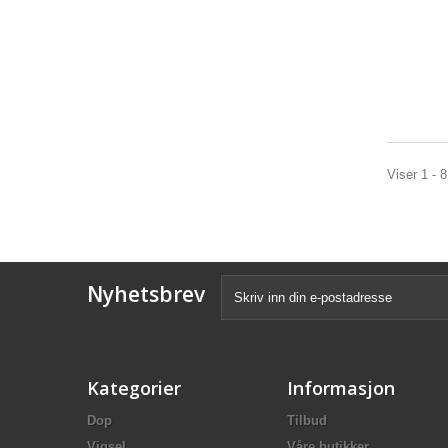
Viser 1 - 
Nyhetsbrev
Kategorier
Informasjon
Dop
Tilbud
Vigsel
Våre butikker