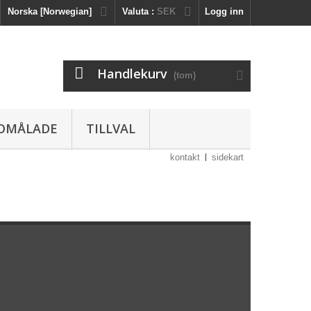
Norska [Norwegian]
Valuta :
SEK
Logg inn
Handlekurv
(tom)
OMÅLADE
TILLVAL
kontakt
sidekart