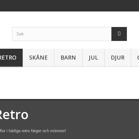
RETRO
SKÅNE
BARN
JUL
DJUR
Retro
flor i härliga retro färger och mönster!