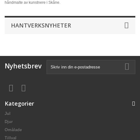
håndmalte av kunstnere i Skåne.
HANTVERKSNYHETER
Nyhetsbrev
Kategorier
Jul
Djur
Omålade
Tillval