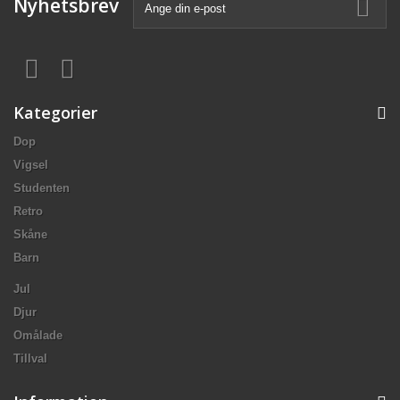
Nyhetsbrev
Kategorier
Dop
Vigsel
Studenten
Retro
Skåne
Barn
Jul
Djur
Omålade
Tillval