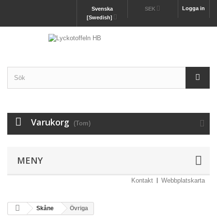
Logga in
Svenska
SEK
[Swedish]
Varukorg
(Tom)
MENY
Kontakt
Webbplatskarta
Skåne
Övriga