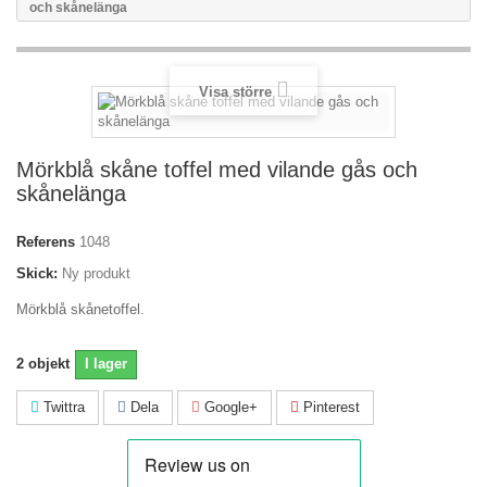
och skånelänga
Visa större
Mörkblå skåne toffel med vilande gås och
skånelänga
Referens
1048
Skick:
Ny produkt
Mörkblå skånetoffel.
2
objekt
I lager
Twittra
Dela
Google+
Pinterest