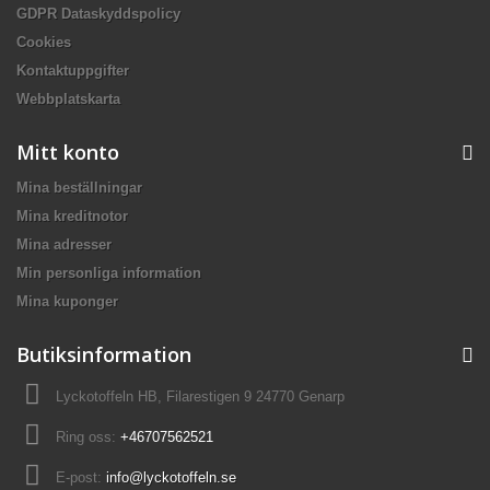
GDPR Dataskyddspolicy
Cookies
Kontaktuppgifter
Webbplatskarta
Mitt konto
Mina beställningar
Mina kreditnotor
Mina adresser
Min personliga information
Mina kuponger
Butiksinformation
Lyckotoffeln HB, Filarestigen 9 24770 Genarp
Ring oss:
+46707562521
E-post:
info@lyckotoffeln.se