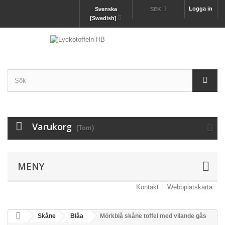
Logga in
Svenska
SEK
[Swedish]
Varukorg
(Tom)
MENY
Kontakt
Webbplatskarta
Skåne
Blåa
Mörkblå skåne toffel med vilande gås